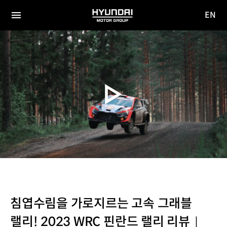
EN
HYUNDAI
영문
MOTOR
전체
사이트
메뉴
GROUP
이동
침엽수림을 가로지르는 고속 그래블
랠리! 2023 WRC 핀란드 랠리 리뷰｜