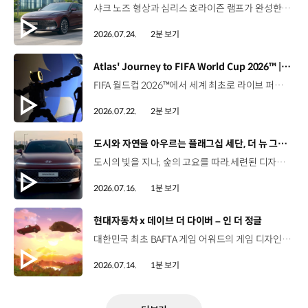
샤크 노즈 형상과 심리스 호라이즌 램프가 완성한 세련된 외관플레오스 커넥트와 Gleo AI가 만드는 스마트한 운전 경험까지. 새롭게 진화한 더 뉴 그랜저를 영상으로 만나보세요. #현대자동차 #더뉴그랜저 #플레오스커넥트 #그랜저 #플래그십세단 #TheNewGrandeur #PleosConnect
2026.07.24.
2분 보기
[동영상]
Atlas' Journey to FIFA World Cup 2026™ | 보스턴 다이나믹스
FIFA 월드컵 2026™에서 세계 최초로 라이브 퍼포먼스를 선보인 아틀라스.그 현장을 완성한 시니어 프로그램 매니저 세스 데이비스(Seth Davis)가 전하는 퍼포먼스의 비하인드 스토리를 만나보세요. 인터뷰 전문 보기 ▶ 자세히 보기 ▶ #현대자동차 #보스턴다이나믹스 #아틀라스 #로보틱스 #BostonDynamics #Atlas #Robotics #NextStartsNow
2026.07.22.
2분 보기
[동영상]
도시와 자연을 아우르는 플래그십 세단, 더 뉴 그랜저
도시의 빛을 지나, 숲의 고요를 따라.세련된 디자인과 정제된 주행 감각으로모든 순간을 편안하게 완성하는 더 뉴 그랜저를 만나보세요. *본 영상은 AI를 활용해 제작했습니다. #현대자동차 #더뉴그랜저 #플래그십세단 #그랜저 #플레오스커넥트
2026.07.16.
1분 보기
[동영상]
현대자동차 x 데이브 더 다이버 – 인 더 정글
대한민국 최초 BAFTA 게임 어워드의 게임 디자인 부문 수상에 빛나는‘데이브 더 다이버’의 최신 DLC에 포니 픽업이 등장합니다.데이브 더 다이버 - 인 더 정글 속 포니 픽업의 활약을 체험해 보세요. Steam, Nintendo Switch 2 Nintendo Switch, PS5 PS4, Xbox Series X|S, Epic Games Store에서 만나 볼 수 있습니다. #현대자동차 #데이브더다이버 #인더정글 #민트로켓 #게임콜라보 #포니픽업 #포니 유튜브 쇼츠 보기 >
2026.07.14.
1분 보기