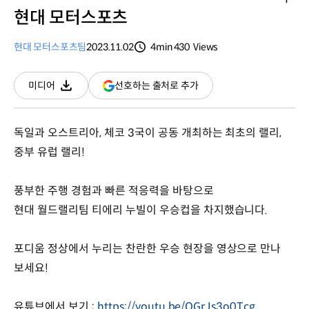
현대 모터스포츠
현대 모터스포츠팀
2023.11.02
4min
430
Views
분량
조회수
(새
선호하는 출처로 추가
미디어
다운로드
창
열림)
독일과 오스트리아, 체코 3국이 공동 개최하는 최초의 랠리,
중부 유럽 랠리!
풍부한 주행 경험과 빠른 적응력을 바탕으로
현대 월드랠리팀 티에리 누빌이 우승컵을 차지했습니다.
포디움 정상에서 누리는 찬란한 우승 현장을 영상으로 만나
보세요!
유튜브에서 보기 :
https://youtu.be/OGrJs3o0Tcg