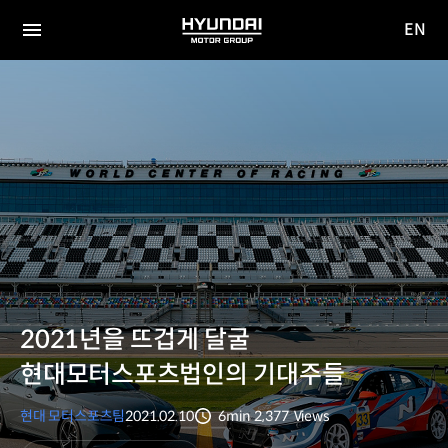
EN
HYUNDAI
영문
MOTOR
전체
사이트
메뉴
GROUP
이동
2021년을 뜨겁게 달굴
현대모터스포츠법인의 기대주들
현대 모터스포츠팀
2021.02.10
6min
2,377
Views
분량
조회수