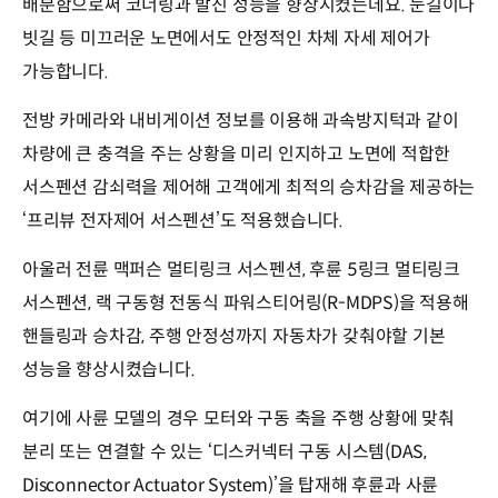
배분함으로써 코너링과 발진 성능을 향상시켰는데요. 눈길이나
빗길 등 미끄러운 노면에서도 안정적인 차체 자세 제어가
가능합니다.
전방 카메라와 내비게이션 정보를 이용해 과속방지턱과 같이
차량에 큰 충격을 주는 상황을 미리 인지하고 노면에 적합한
서스펜션 감쇠력을 제어해 고객에게 최적의 승차감을 제공하는
‘프리뷰 전자제어 서스펜션’도 적용했습니다.
아울러 전륜 맥퍼슨 멀티링크 서스펜션, 후륜 5링크 멀티링크
서스펜션, 랙 구동형 전동식 파워스티어링(R-MDPS)을 적용해
핸들링과 승차감, 주행 안정성까지 자동차가 갖춰야할 기본
성능을 향상시켰습니다.
여기에 사륜 모델의 경우 모터와 구동 축을 주행 상황에 맞춰
분리 또는 연결할 수 있는 ‘디스커넥터 구동 시스템(DAS,
Disconnector Actuator System)’을 탑재해 후륜과 사륜