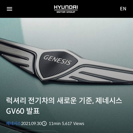
EN
HYUNDAI
영문
MOTOR
전체
사이트
메뉴
GROUP
이동
럭셔리 전기차의 새로운 기준, 제네시스
GV60 발표
제네시스
2021.09.30
11min
5,617
Views
분량
조회수