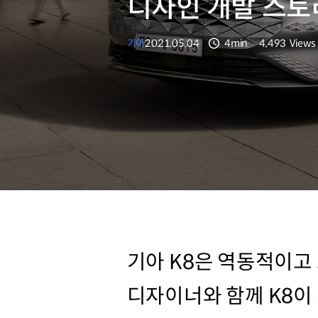
디자인 개발 스토
기아
2021.05.04
4min
4,493
Views
분량
조회수
기아 K8은 역동적이고
디자이너와 함께 K8이