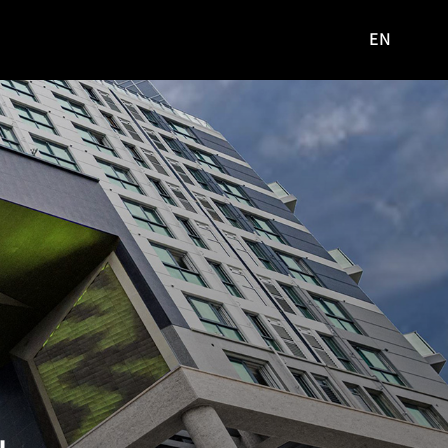
EN
영문
사이트로
이동