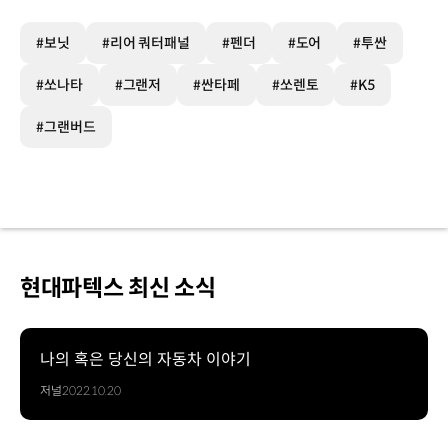
#보닛
#리어 쿼터패널
#펜더
#도어
#투싼
#쏘나타
#그랜저
#싼타페
#쏘렌토
#K5
#그랜버드
현대파텍스 최신 소식
나의 혹은 당신의 자동차 이야기
저널
2022.10.20