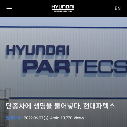
EN
HYUNDAI
영문
MOTOR
전체
사이트
메뉴
GROUP
이동
단종차에 생명을 불어넣다, 현대파텍스
현대파텍스
2022.06.03
4min
13,770
Views
분량
조회수