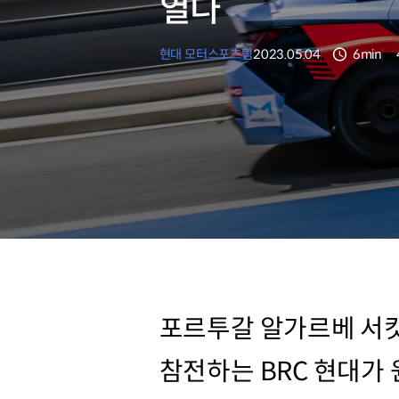
열다
현대 모터스포츠팀
2023.05.04
6min
분량
포르투갈 알가르베 서킷에
참전하는 BRC 현대가