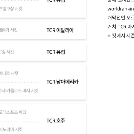
worldranki
개막전인 포
거쳐 TCR 아
서킷에서 시