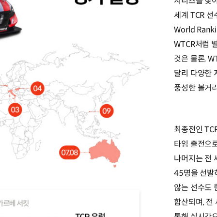
시리즈를 찾아
세계 TCR 선
World Ran
WTCR처럼 
것은 물론, 
달리 다양한 
풍성한 볼거리
최종전인 TC
타임 출전으로
나머지는 전 
45명을 선발
않는 선수도 
합산되며, 전
통해 실시간으로