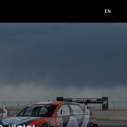
EN
영문
사이트로
이동