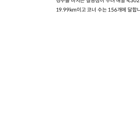
경주를 마치는 결승점이 무려 해발 4,30
19.99km이고 코너 수는 156개에 달합