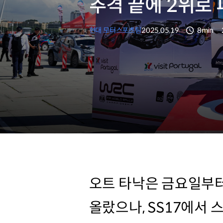
추격 끝에 2위로
현대 모터스포츠팀
2025.05.19
8min
분량
오트 타낙은 금요일부터
올랐으나, SS17에서