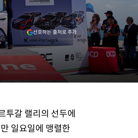
(새
선호하는 출처로 추가
창
열림)
르투갈 랠리의 선두에
지만 일요일에 맹렬한