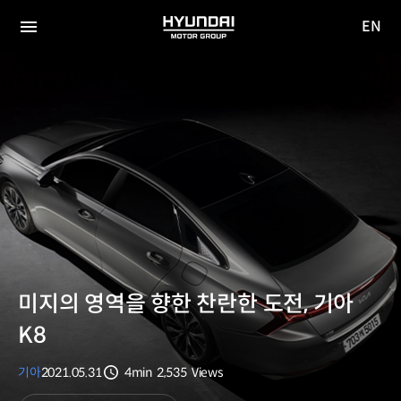
EN
HYUNDAI
영문
MOTOR
전체
사이트
메뉴
GROUP
이동
미지의 영역을 향한 찬란한 도전, 기아
K8
기아
2021.05.31
4min
2,535
Views
분량
조회수