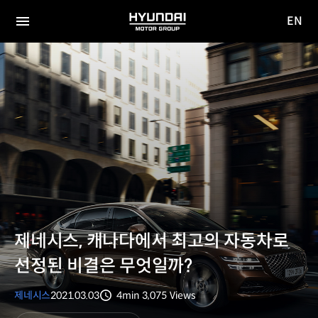
EN
HYUNDAI
영문
MOTOR
전체
사이트
메뉴
GROUP
이동
제네시스, 캐나다에서 최고의 자동차로
선정된 비결은 무엇일까?
제네시스
2021.03.03
4min
3,075
Views
분량
조회수