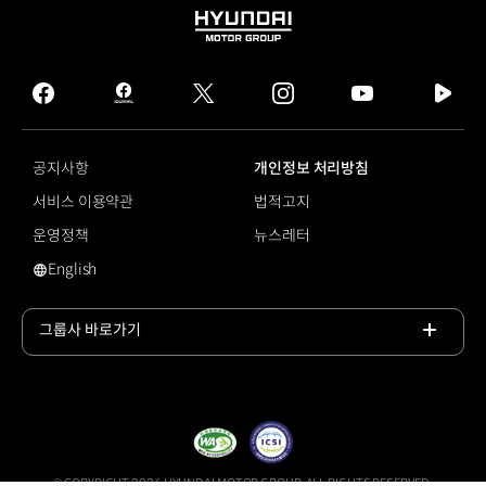
HYUNDAI
MOTOR
GROUP
facebook
hmg
twitter
instagram
youtube
naver
journal
tv
facebook
공지사항
개인정보 처리방침
서비스 이용약관
법적고지
운영정책
뉴스레터
English
영문 사이트로 이동
그룹사 바로가기
목록
열기
© COPYRIGHT 2026 HYUNDAI MOTOR GROUP, ALL RIGHTS RESERVED.