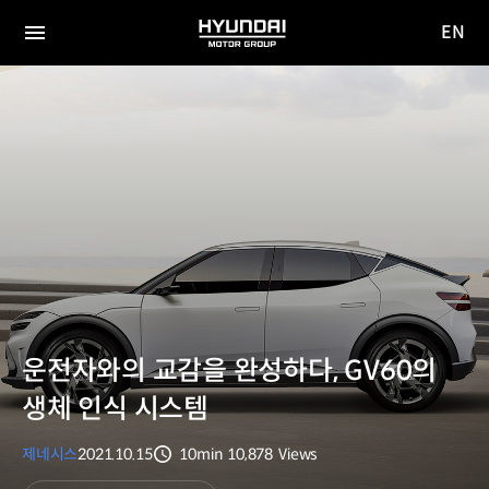
EN
HYUNDAI
영문
MOTOR
전체
사이트
메뉴
GROUP
이동
운전자와의 교감을 완성하다, GV60의
생체 인식 시스템
제네시스
2021.10.15
10min
10,878
Views
분량
조회수